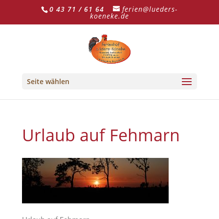
0 43 71 / 61 64
ferien@lueders-
koeneke.de
Seite wählen
Urlaub auf Fehmarn