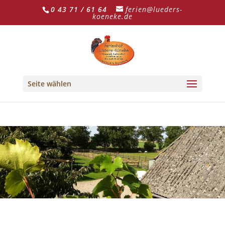
0 43 71 / 61 64
ferien@lueders-
koeneke.de
Seite wählen