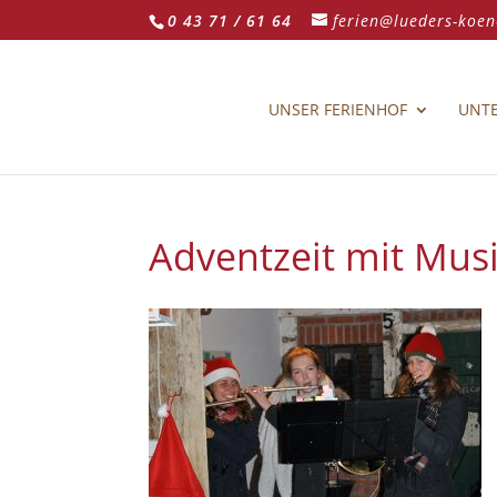
0 43 71 / 61 64
ferien@lueders-koen
UNSER FERIENHOF
UNT
Adventzeit mit Mus